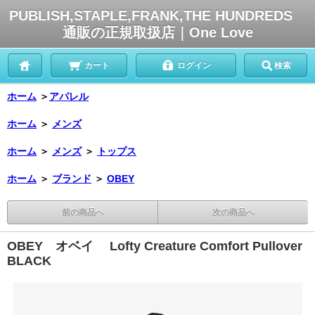
PUBLISH,STAPLE,FRANK,THE HUNDREDS
通販の正規取扱店｜One Love
カート
ログイン
検索
ホーム
＞
アパレル
ホーム
＞
メンズ
ホーム
＞
メンズ
＞
トップス
ホーム
＞
ブランド
＞
OBEY
前の商品へ
次の商品へ
OBEY オベイ Lofty Creature Comfort Pullover
BLACK