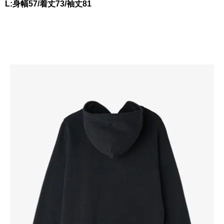
L:身幅57/着丈73/袖丈81