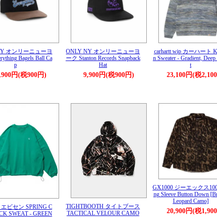
 NY オンリーニューヨ
ONLY NY オンリーニューヨ
carhartt wip カーハート K
thing Bagels Ball Ca
ーク Stanton Records Snapback
n Sweater - Gradient, Deep
p
Hat
t
,900円(税900円)
9,900円(税900円)
23,100円(税2,10
GX1000 ジーエックス100
ng Sleeve Button Down [
Leopard Camo]
TIGHTBOOTH タイトブース
N エビセン SPRING C
20,900円(税1,90
TACTICAL VELOUR CAMO
K SWEAT - GREEN