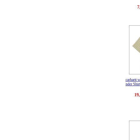
7
carhart
nder Shir
19