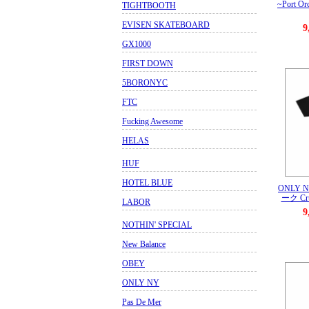
~Port Orc
TIGHTBOOTH
EVISEN SKATEBOARD
9
GX1000
FIRST DOWN
5BORONYC
FTC
Fucking Awesome
HELAS
HUF
HOTEL BLUE
ONLY
ーク Crus
LABOR
9
NOTHIN' SPECIAL
New Balance
OBEY
ONLY NY
Pas De Mer