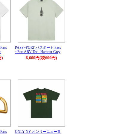
ass
PASS~PORT パスポート Pass
e
~Port ABV Tee - Harbour Grey
円)
6,600円(税600円)
ass
ONLY NY オンリーニューヨ