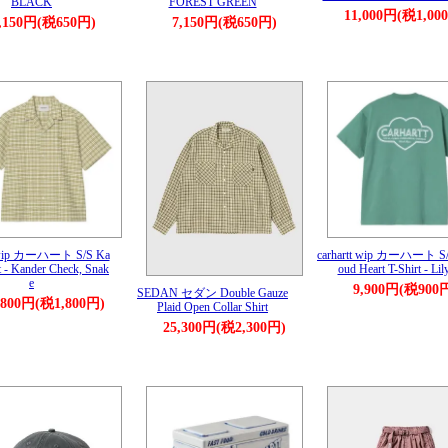
BLACK
FOREST GREEN
11,000円(税1,00
,150円(税650円)
7,150円(税650円)
t wip カーハート S/S Ka
carhartt wip カーハート S/
t - Kander Check, Snak
oud Heart T-Shirt - Lil
e
9,900円(税900
SEDAN セダン Double Gauze
,800円(税1,800円)
Plaid Open Collar Shirt
25,300円(税2,300円)