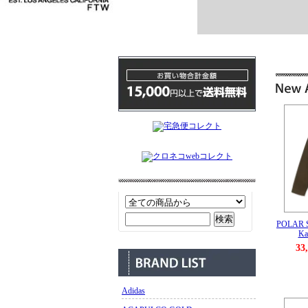
POLAR
Ka
33
Adidas