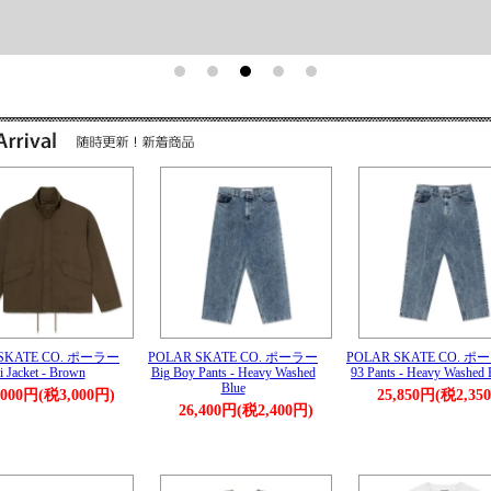
 SKATE CO. ポーラー
POLAR SKATE CO. ポーラー
POLAR SKATE CO. ポ
i Jacket - Brown
Big Boy Pants - Heavy Washed
93 Pants - Heavy Washed 
Blue
,000円(税3,000円)
25,850円(税2,35
26,400円(税2,400円)