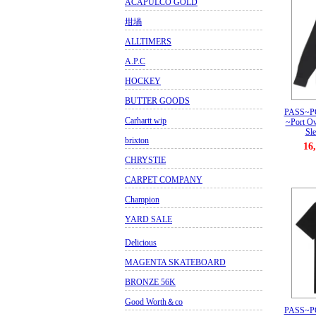
ACAPULCO GOLD
坩堝
ALLTIMERS
A.P.C
HOCKEY
BUTTER GOODS
PASS~
Carhartt wip
~Port Ov
Sle
brixton
16
CHRYSTIE
CARPET COMPANY
Champion
YARD SALE
Delicious
MAGENTA SKATEBOARD
BRONZE 56K
Good Worth＆co
PASS~