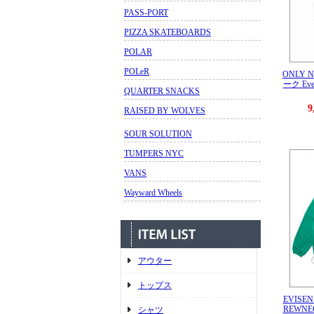
PASS-PORT
PIZZA SKATEBOARDS
POLAR
POLeR
ONLY
ーク Every
QUARTER SNACKS
9
RAISED BY WOLVES
SOUR SOLUTION
TUMPERS NYC
VANS
Wayward Wheels
アウター
トップス
EVISE
REWNEC
シャツ