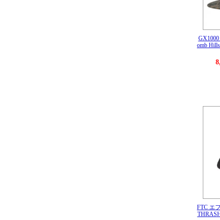
GX100
omb Hills
8
FTC エ
THRASH