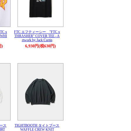
C x
FTC エフティーシー "FTC x
 WHI
THRASHER" COVER TEE - A
rtwork by Jack Curtin
円)
6,930円(税630円)
ブース
TIGHTBOOTH タイトブース
IRT
WAFFLE CREW KNIT