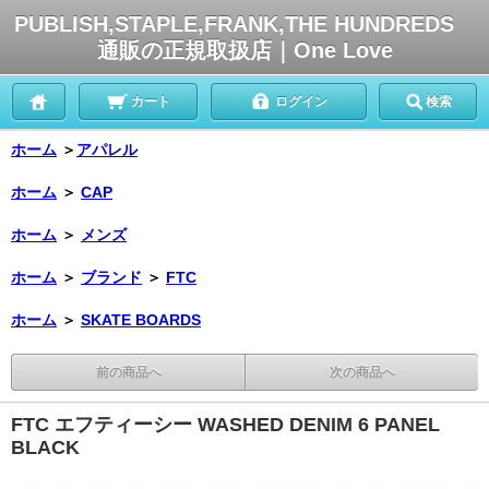
PUBLISH,STAPLE,FRANK,THE HUNDREDS
通販の正規取扱店｜One Love
カート
ログイン
検索
ホーム
＞
アパレル
ホーム
＞
CAP
ホーム
＞
メンズ
ホーム
＞
ブランド
＞
FTC
ホーム
＞
SKATE BOARDS
前の商品へ
次の商品へ
FTC エフティーシー WASHED DENIM 6 PANEL
BLACK