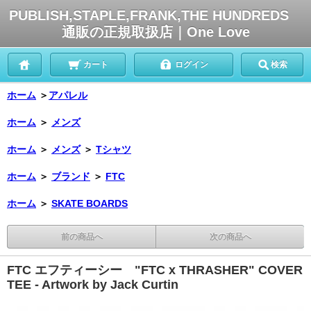
PUBLISH,STAPLE,FRANK,THE HUNDREDS
通販の正規取扱店｜One Love
カート
ログイン
検索
ホーム
＞
アパレル
ホーム
＞
メンズ
ホーム
＞
メンズ
＞
Tシャツ
ホーム
＞
ブランド
＞
FTC
ホーム
＞
SKATE BOARDS
前の商品へ
次の商品へ
FTC エフティーシー "FTC x THRASHER" COVER
TEE - Artwork by Jack Curtin