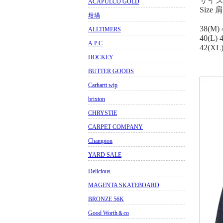
サイ
ACAPULCO GOLD
Size
坩堝
38(M)
ALLTIMERS
40(L)
A.P.C
42(XL
HOCKEY
BUTTER GOODS
Carhartt wip
brixton
CHRYSTIE
CARPET COMPANY
Champion
YARD SALE
Delicious
MAGENTA SKATEBOARD
BRONZE 56K
Good Worth＆co