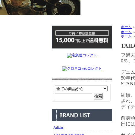
ホーム
ホーム
ホーム
TAIL
フ過
0％、
デニム
50年
STA
紡績
され、
ディ
前身
部に
Adidas