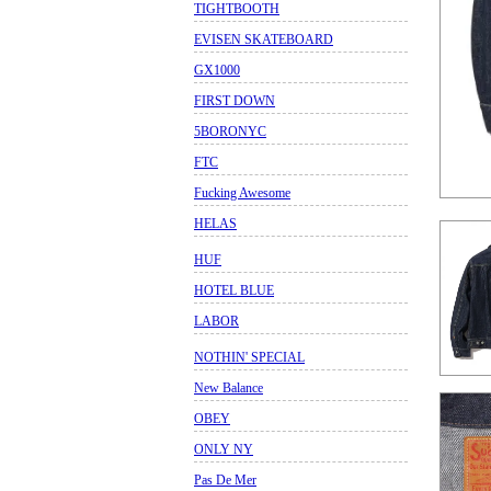
TIGHTBOOTH
EVISEN SKATEBOARD
GX1000
FIRST DOWN
5BORONYC
FTC
Fucking Awesome
HELAS
HUF
HOTEL BLUE
LABOR
NOTHIN' SPECIAL
New Balance
OBEY
ONLY NY
Pas De Mer