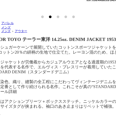
アパレル
＞
メンズ
＞
メンズ
アウター
＞
＞
OR TOYO テーラー東洋 14.25oz. DENIM JACKET 195
去シュガーケーンで展開していたコットンスポーツジャケットを
コットン20％の絣柄の生地で仕立てた。レーヨン混のため、ほ
ジャケットが労働着からカジュアルウエアとなる過渡期の1953
代を代表する名作で、エルヴィス・プレスリーが着用していた
NDARD DENIM（スタンダードデニム）
、染色、織り、縫製の全工程にこだわってヴィンテージデニムを
定番として作り続けられる名作。これこそが真の“STANDARD
テール詳細
頃はアクションプリーツ＋ボックスステッチ。ニッケルカラー
はサイズタグが挟まれる。袖口のあき止まりはリベットで補強