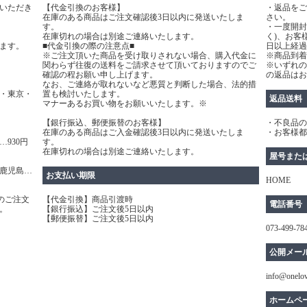
いただき
【代金引換のお客様】
・返品をご
在庫のある商品はご注文確認後3日以内に発送いたしま
さい。
す。
・一度開封
在庫切れの場合は別途ご連絡いたします。
く)、お客
ます。
■代金引換の際の注意点■
日以上経過
※ご注文頂いた商品を受け取りされない場合、購入代金に
※商品到着
関わらず往復の送料をご請求させて頂いておりますのでご
※いずれの
確認の程お願い申し上げます。
の返品はお
なお、ご連絡が取れないなど悪質と判断した場合、法的措
・東京・
置も検討いたします。
返品送料
マナーあるお買い物をお願いいたします。※
【銀行振込、郵便振替のお客様】
・不良品の
在庫のある商品はご入金確認後3日以内に発送いたしま
・お客様都
930円
す。
在庫切れの場合は別途ご連絡いたします。
屋号また
鹿児島…
お支払い期限
HOME
のご注文
【代金引換】商品引渡時
電話番号
。
【銀行振込】ご注文後5日以内
【郵便振替】ご注文後5日以内
073-499-78
公開メー
info@onelo
ホームペ