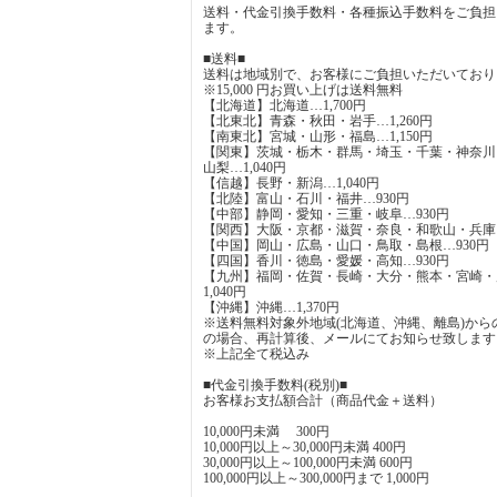
送料・代金引換手数料・各種振込手数料をご負担
ます。
■送料■
送料は地域別で、お客様にご負担いただいており
※15,000 円お買い上げは送料無料
【北海道】北海道…1,700円
【北東北】青森・秋田・岩手…1,260円
【南東北】宮城・山形・福島…1,150円
【関東】茨城・栃木・群馬・埼玉・千葉・神奈川
山梨…1,040円
【信越】長野・新潟…1,040円
【北陸】富山・石川・福井…930円
【中部】静岡・愛知・三重・岐阜…930円
【関西】大阪・京都・滋賀・奈良・和歌山・兵庫…
【中国】岡山・広島・山口・鳥取・島根…930円
【四国】香川・徳島・愛媛・高知…930円
【九州】福岡・佐賀・長崎・大分・熊本・宮崎・
1,040円
【沖縄】沖縄…1,370円
※送料無料対象外地域(北海道、沖縄、離島)から
の場合、再計算後、メールにてお知らせ致します
※上記全て税込み
■代金引換手数料(税別)■
お客様お支払額合計（商品代金＋送料）
10,000円未満 300円
10,000円以上～30,000円未満 400円
30,000円以上～100,000円未満 600円
100,000円以上～300,000円まで 1,000円