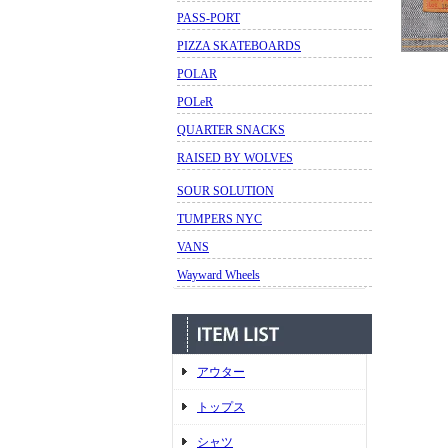
PASS-PORT
PIZZA SKATEBOARDS
POLAR
POLeR
QUARTER SNACKS
RAISED BY WOLVES
SOUR SOLUTION
TUMPERS NYC
VANS
Wayward Wheels
アウター
トップス
シャツ