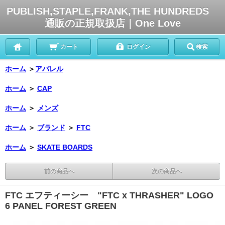
PUBLISH,STAPLE,FRANK,THE HUNDREDS
通販の正規取扱店｜One Love
カート
ログイン
検索
ホーム
＞
アパレル
ホーム
＞
CAP
ホーム
＞
メンズ
ホーム
＞
ブランド
＞
FTC
ホーム
＞
SKATE BOARDS
前の商品へ
次の商品へ
FTC エフティーシー "FTC x THRASHER" LOGO
6 PANEL FOREST GREEN