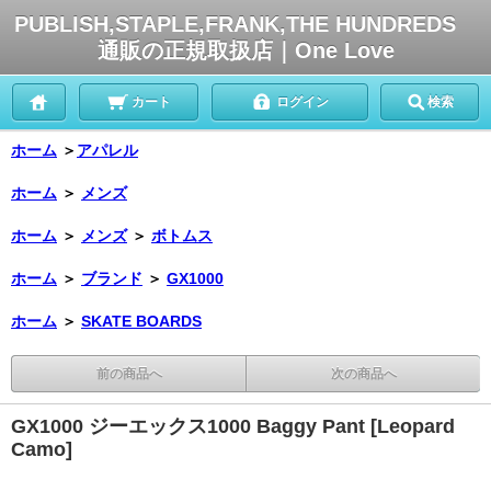
PUBLISH,STAPLE,FRANK,THE HUNDREDS
通販の正規取扱店｜One Love
カート
ログイン
検索
ホーム
＞
アパレル
ホーム
＞
メンズ
ホーム
＞
メンズ
＞
ボトムス
ホーム
＞
ブランド
＞
GX1000
ホーム
＞
SKATE BOARDS
前の商品へ
次の商品へ
GX1000 ジーエックス1000 Baggy Pant [Leopard
Camo]