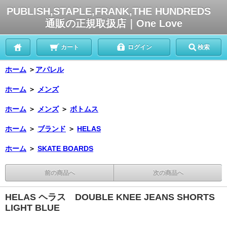
PUBLISH,STAPLE,FRANK,THE HUNDREDS
通販の正規取扱店｜One Love
カート
ログイン
検索
ホーム
＞
アパレル
ホーム
＞
メンズ
ホーム
＞
メンズ
＞
ボトムス
ホーム
＞
ブランド
＞
HELAS
ホーム
＞
SKATE BOARDS
前の商品へ
次の商品へ
HELAS ヘラス DOUBLE KNEE JEANS SHORTS
LIGHT BLUE