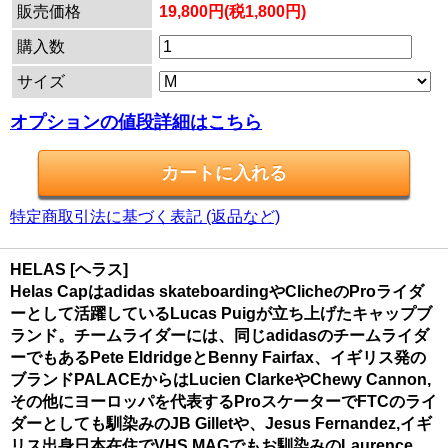
販売価格
19,800円(税1,800円)
購入数
サイズ
オプションの値段詳細はこちら
特定商取引法に基づく表記 (返品など)
HELAS [ヘラス]
Helas Capはadidas skateboardingやClicheのProライダ
ーとして活躍しているLucas Puigが立ち上げたキャップブ
ランド。チームライダーには、同じadidasのチームライダ
ーでもあるPete EldridgeとBenny Fairfax、イギリス発の
ブランドPALACEからはLucien ClarkeやChewy Cannon,
その他にヨーロッパを代表するProスケーターでFTCのライ
ダーとしても馴染みのJB Gilletや、Jesus Fernandez,イギ
リス出身日本在住でVHS MAGでもお馴染みのLaurence