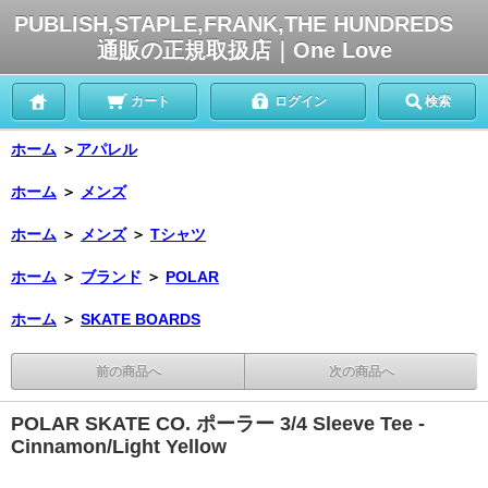
PUBLISH,STAPLE,FRANK,THE HUNDREDS
通販の正規取扱店｜One Love
カート
ログイン
検索
ホーム
＞
アパレル
ホーム
＞
メンズ
ホーム
＞
メンズ
＞
Tシャツ
ホーム
＞
ブランド
＞
POLAR
ホーム
＞
SKATE BOARDS
前の商品へ
次の商品へ
POLAR SKATE CO. ポーラー 3/4 Sleeve Tee -
Cinnamon/Light Yellow