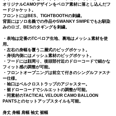
オリジナルCAMOデザインをベロア素材に落とし込んだフ
ードジャケット。
フロントにはBES、TIGHTBOOTHの刺繍。
背面にはソロ名義での作品やSWANKY SWIPEでもお馴染
みのロゴ、BESのタギングを刺繍。
・表地は定番のTCベロア生地、裏地はメッシュ素材を使
用。
・左右の身幅を覆う二層式のビッグポケット。
・身頃内側にはメッシュ素材のビッグポケット。
・フードには顔周り、後頭部付近のドローコードで細かな
フィット感の調整が可能。
・フロントオープニングは前立て付きのシングルファスナ
ー仕様。
・袖口はベルクロストラップのアジャスター。
・裾ドローコードでシルエットの調整が可能。
・同素材のTACTICAL VELOUR CAMO BALLOON
PANTSとのセットアップスタイルも可能。
身丈 身幅 肩幅 袖丈 裾幅