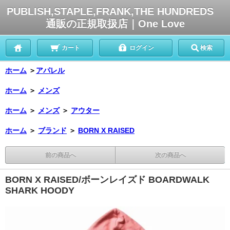
PUBLISH,STAPLE,FRANK,THE HUNDREDS
通販の正規取扱店｜One Love
カート
ログイン
検索
ホーム
＞
アパレル
ホーム
＞
メンズ
ホーム
＞
メンズ
＞
アウター
ホーム
＞
ブランド
＞
BORN X RAISED
前の商品へ
次の商品へ
BORN X RAISED/ボーンレイズド BOARDWALK
SHARK HOODY