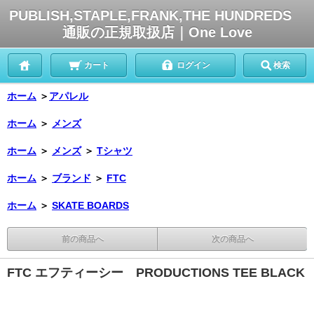
PUBLISH,STAPLE,FRANK,THE HUNDREDS
通販の正規取扱店｜One Love
カート
ログイン
検索
ホーム
＞
アパレル
ホーム
＞
メンズ
ホーム
＞
メンズ
＞
Tシャツ
ホーム
＞
ブランド
＞
FTC
ホーム
＞
SKATE BOARDS
前の商品へ
次の商品へ
FTC エフティーシー PRODUCTIONS TEE BLACK