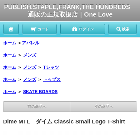
PUBLISH,STAPLE,FRANK,THE HUNDREDS
通販の正規取扱店｜One Love
カート
ログイン
検索
ホーム
＞
アパレル
ホーム
＞
メンズ
ホーム
＞
メンズ
＞
Tシャツ
ホーム
＞
メンズ
＞
トップス
ホーム
＞
SKATE BOARDS
前の商品へ
次の商品へ
Dime MTL ダイム Classic Small Logo T-Shirt