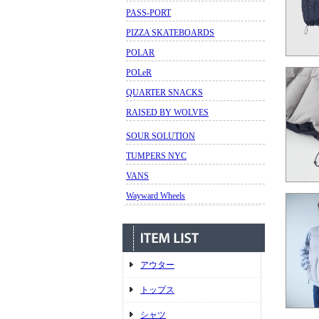
PASS-PORT
PIZZA SKATEBOARDS
POLAR
POLeR
QUARTER SNACKS
RAISED BY WOLVES
SOUR SOLUTION
TUMPERS NYC
VANS
Wayward Wheels
アウター
トップス
シャツ