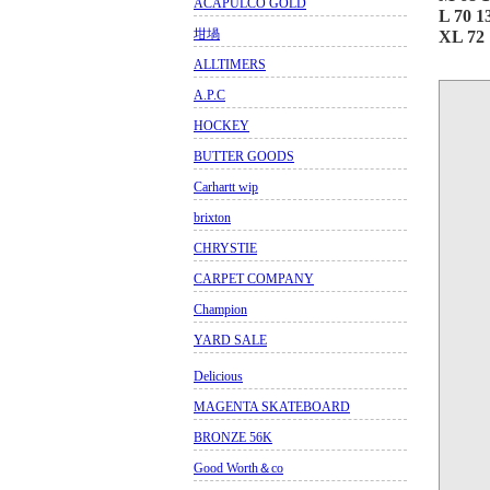
ACAPULCO GOLD
L 70 1
坩堝
XL 72 
ALLTIMERS
A.P.C
HOCKEY
BUTTER GOODS
Carhartt wip
brixton
CHRYSTIE
CARPET COMPANY
Champion
YARD SALE
Delicious
MAGENTA SKATEBOARD
BRONZE 56K
Good Worth＆co