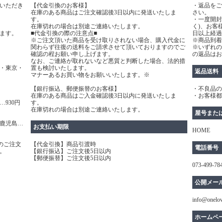
いただき
【代金引換のお客様】
・返品をご
在庫のある商品はご注文確認後3日以内に発送いたしま
さい。
す。
・一度開封
在庫切れの場合は別途ご連絡いたします。
く)、お客
ます。
■代金引換の際の注意点■
日以上経過
※ご注文頂いた商品を受け取りされない場合、購入代金に
※商品到着
関わらず往復の送料をご請求させて頂いておりますのでご
※いずれの
確認の程お願い申し上げます。
の返品はお
なお、ご連絡が取れないなど悪質と判断した場合、法的措
・東京・
置も検討いたします。
返品送料
マナーあるお買い物をお願いいたします。※
【銀行振込、郵便振替のお客様】
・不良品の
在庫のある商品はご入金確認後3日以内に発送いたしま
・お客様都
930円
す。
在庫切れの場合は別途ご連絡いたします。
屋号また
鹿児島…
お支払い期限
HOME
のご注文
【代金引換】商品引渡時
電話番号
。
【銀行振込】ご注文後5日以内
【郵便振替】ご注文後5日以内
073-499-78
公開メー
info@onelo
ホームペ