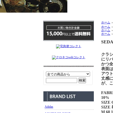
ホーム
ホーム
ホーム
ホーム
SEDA
クラ
にリ
かつ
表面
アウ
丈感
が、
FABR
10%
SIZE 
Adidas
SIZE
M 68 1