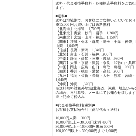
送料・代金引換手数料・各種振込手数料をご負担
ます。
■送料■
送料は地域別で、お客様にご負担いただいており
※15,000 円お買い上げは送料無料
【北海道】北海道…1,700円
【北東北】青森・秋田・岩手…1,260円
【南東北】宮城・山形・福島…1,150円
【関東】茨城・栃木・群馬・埼玉・千葉・神奈川
山梨…1,040円
【信越】長野・新潟…1,040円
【北陸】富山・石川・福井…930円
【中部】静岡・愛知・三重・岐阜…930円
【関西】大阪・京都・滋賀・奈良・和歌山・兵庫…
【中国】岡山・広島・山口・鳥取・島根…930円
【四国】香川・徳島・愛媛・高知…930円
【九州】福岡・佐賀・長崎・大分・熊本・宮崎・
1,040円
【沖縄】沖縄…1,370円
※送料無料対象外地域(北海道、沖縄、離島)から
の場合、再計算後、メールにてお知らせ致します
※上記全て税込み
■代金引換手数料(税別)■
お客様お支払額合計（商品代金＋送料）
10,000円未満 300円
10,000円以上～30,000円未満 400円
30,000円以上～100,000円未満 600円
100,000円以上～300,000円まで 1,000円