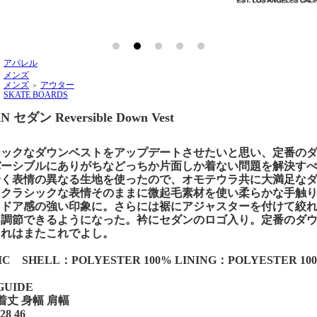
アパレル
＞
メンズ
＞
メンズ
アウター
＞
＞
SKATE BOARDS
＞
N セダン Reversible Down Vest
シックなダウンベストをアップデートさせたいと思い、定番の
バーシブルにありがちなどっちか片面しか着ない問題を解決す
全く表情の異なる生地を使ったので、オモテウラ共に大満足な
はクラシックな表情そのままに微起毛素材を使い柔らかな手触
トドア感の強い印象に。さらには裾にアジャスターを付けて絞
に調節できるようになった。衿にセダンのロゴ入り。定番のダ
これはまたこれでよし。
IC SHELL：POLYESTER 100% LINING：POLYESTER 10
GUIDE
 着丈 身幅 肩幅
28 46