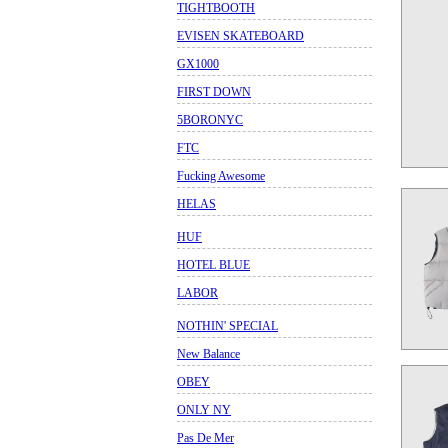
TIGHTBOOTH
EVISEN SKATEBOARD
GX1000
FIRST DOWN
5BORONYC
FTC
Fucking Awesome
HELAS
HUF
HOTEL BLUE
LABOR
NOTHIN' SPECIAL
New Balance
OBEY
ONLY NY
Pas De Mer