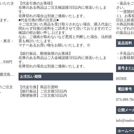
いただき
【代金引換のお客様】
・返品をご
在庫のある商品はご注文確認後3日以内に発送いたしま
さい。
す。
・一度開封
在庫切れの場合は別途ご連絡いたします。
く)、お客
ます。
■代金引換の際の注意点■
日以上経過
※ご注文頂いた商品を受け取りされない場合、購入代金に
※商品到着
関わらず往復の送料をご請求させて頂いておりますのでご
※いずれの
確認の程お願い申し上げます。
の返品はお
なお、ご連絡が取れないなど悪質と判断した場合、法的措
・東京・
置も検討いたします。
返品送料
マナーあるお買い物をお願いいたします。※
【銀行振込、郵便振替のお客様】
・不良品の
在庫のある商品はご入金確認後3日以内に発送いたしま
・お客様都
930円
す。
在庫切れの場合は別途ご連絡いたします。
屋号また
鹿児島…
お支払い期限
HOME
のご注文
【代金引換】商品引渡時
電話番号
。
【銀行振込】ご注文後5日以内
【郵便振替】ご注文後5日以内
073-499-78
公開メー
info@onelo
ホームペ