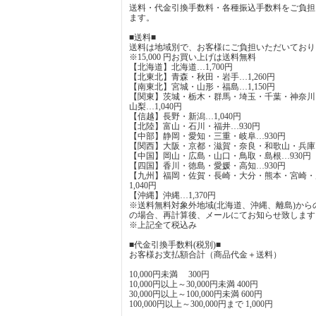
送料・代金引換手数料・各種振込手数料をご負担
ます。
■送料■
送料は地域別で、お客様にご負担いただいており
※15,000 円お買い上げは送料無料
【北海道】北海道…1,700円
【北東北】青森・秋田・岩手…1,260円
【南東北】宮城・山形・福島…1,150円
【関東】茨城・栃木・群馬・埼玉・千葉・神奈川
山梨…1,040円
【信越】長野・新潟…1,040円
【北陸】富山・石川・福井…930円
【中部】静岡・愛知・三重・岐阜…930円
【関西】大阪・京都・滋賀・奈良・和歌山・兵庫…
【中国】岡山・広島・山口・鳥取・島根…930円
【四国】香川・徳島・愛媛・高知…930円
【九州】福岡・佐賀・長崎・大分・熊本・宮崎・
1,040円
【沖縄】沖縄…1,370円
※送料無料対象外地域(北海道、沖縄、離島)から
の場合、再計算後、メールにてお知らせ致します
※上記全て税込み
■代金引換手数料(税別)■
お客様お支払額合計（商品代金＋送料）
10,000円未満 300円
10,000円以上～30,000円未満 400円
30,000円以上～100,000円未満 600円
100,000円以上～300,000円まで 1,000円