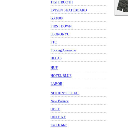
TIGHTBOOTH
EVISEN SKATEBOARD
GX1000
FIRST DOWN
5BORONYC
FTC
Fucking Awesome
HELAS
HUF
HOTEL BLUE
LABOR
NOTHIN' SPECIAL
New Balance
OBEY
ONLY NY
Pas De Mer