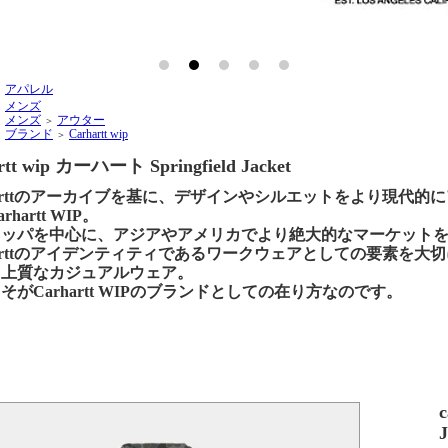
アパレル
＞
メンズ
＞
メンズ
アウター
＞
＞
ブランド
Carhartt wip
＞
＞
rtt wip カーハート Springfield Jacket
harttのアーカイブを基に、デザインやシルエットをより現代
rhartt WIP。
ロッパを中心に、アジアやアメリカでより絶大的なマーケット
harttのアイデンティティであるワークウェアとしての要素を
る上質なカジュアルウェア。
そがCarhartt WIPのブランドとしての在り方なのです。
J