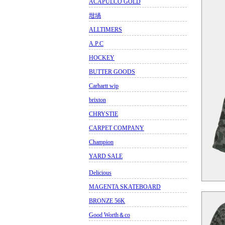
ACAPULCO GOLD
坩堝
ALLTIMERS
A.P.C
HOCKEY
BUTTER GOODS
Carhartt wip
brixton
CHRYSTIE
CARPET COMPANY
Champion
YARD SALE
Delicious
MAGENTA SKATEBOARD
BRONZE 56K
Good Worth＆co