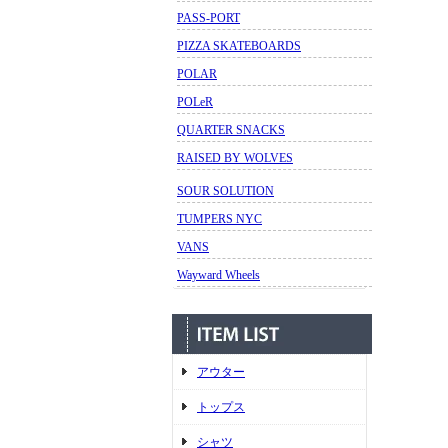
PASS-PORT
PIZZA SKATEBOARDS
POLAR
POLeR
QUARTER SNACKS
RAISED BY WOLVES
SOUR SOLUTION
TUMPERS NYC
VANS
Wayward Wheels
アウター
トップス
シャツ