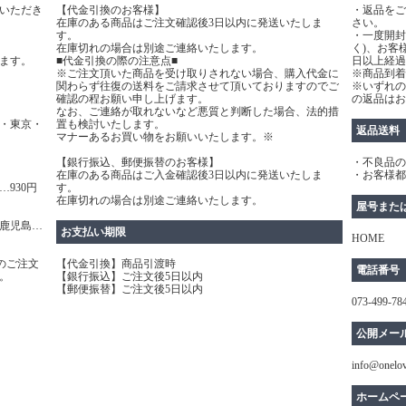
いただき
【代金引換のお客様】
・返品をご
在庫のある商品はご注文確認後3日以内に発送いたしま
さい。
す。
・一度開封
在庫切れの場合は別途ご連絡いたします。
く)、お客
ます。
■代金引換の際の注意点■
日以上経過
※ご注文頂いた商品を受け取りされない場合、購入代金に
※商品到着
関わらず往復の送料をご請求させて頂いておりますのでご
※いずれの
確認の程お願い申し上げます。
の返品はお
なお、ご連絡が取れないなど悪質と判断した場合、法的措
・東京・
置も検討いたします。
返品送料
マナーあるお買い物をお願いいたします。※
【銀行振込、郵便振替のお客様】
・不良品の
在庫のある商品はご入金確認後3日以内に発送いたしま
・お客様都
930円
す。
在庫切れの場合は別途ご連絡いたします。
屋号また
鹿児島…
お支払い期限
HOME
のご注文
【代金引換】商品引渡時
電話番号
。
【銀行振込】ご注文後5日以内
【郵便振替】ご注文後5日以内
073-499-78
公開メー
info@onelo
ホームペ