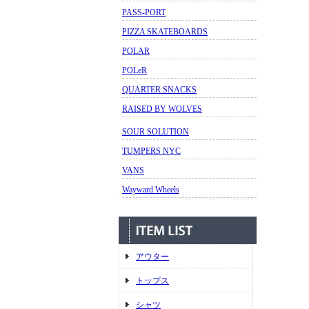
PASS-PORT
PIZZA SKATEBOARDS
POLAR
POLeR
QUARTER SNACKS
RAISED BY WOLVES
SOUR SOLUTION
TUMPERS NYC
VANS
Wayward Wheels
アウター
トップス
シャツ