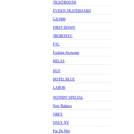
TIGHTBOOTH
EVISEN SKATEBOARD
GX1000
FIRST DOWN
5BORONYC
FTC
Fucking Awesome
HELAS
HUF
HOTEL BLUE
LABOR
NOTHIN' SPECIAL
New Balance
OBEY
ONLY NY
Pas De Mer