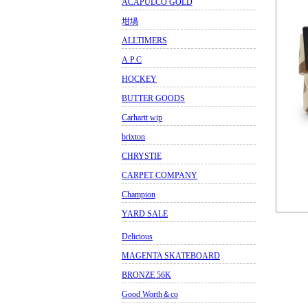
ACAPULCO GOLD
坩堝
ALLTIMERS
A.P.C
HOCKEY
BUTTER GOODS
Carhartt wip
brixton
CHRYSTIE
CARPET COMPANY
Champion
YARD SALE
Delicious
MAGENTA SKATEBOARD
BRONZE 56K
Good Worth＆co