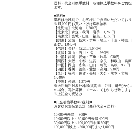
送料・代金引換手数料・各種振込手数料をご負担
ます。
■送料■
送料は地域別で、お客様にご負担いただいており
※15,000 円お買い上げは送料無料
【北海道】北海道…1,700円
【北東北】青森・秋田・岩手…1,260円
【南東北】宮城・山形・福島…1,150円
【関東】茨城・栃木・群馬・埼玉・千葉・神奈川
山梨…1,040円
【信越】長野・新潟…1,040円
【北陸】富山・石川・福井…930円
【中部】静岡・愛知・三重・岐阜…930円
【関西】大阪・京都・滋賀・奈良・和歌山・兵庫…
【中国】岡山・広島・山口・鳥取・島根…930円
【四国】香川・徳島・愛媛・高知…930円
【九州】福岡・佐賀・長崎・大分・熊本・宮崎・
1,040円
【沖縄】沖縄…1,370円
※送料無料対象外地域(北海道、沖縄、離島)から
の場合、再計算後、メールにてお知らせ致します
※上記全て税込み
■代金引換手数料(税別)■
お客様お支払額合計（商品代金＋送料）
10,000円未満 300円
10,000円以上～30,000円未満 400円
30,000円以上～100,000円未満 600円
100,000円以上～300,000円まで 1,000円