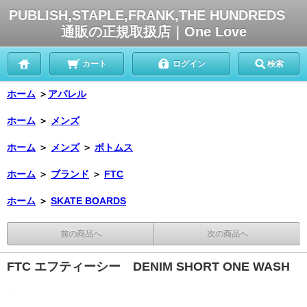
PUBLISH,STAPLE,FRANK,THE HUNDREDS
通販の正規取扱店｜One Love
カート
ログイン
検索
ホーム
＞
アパレル
ホーム
＞
メンズ
ホーム
＞
メンズ
＞
ボトムス
ホーム
＞
ブランド
＞
FTC
ホーム
＞
SKATE BOARDS
前の商品へ
次の商品へ
FTC エフティーシー DENIM SHORT ONE WASH