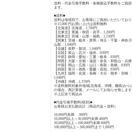
送料・代金引換手数料・各種振込手数料をご負担
ます。
■送料■
送料は地域別で、お客様にご負担いただいており
※15,000 円お買い上げは送料無料
【北海道】北海道…1,700円
【北東北】青森・秋田・岩手…1,260円
【南東北】宮城・山形・福島…1,150円
【関東】茨城・栃木・群馬・埼玉・千葉・神奈川
山梨…1,040円
【信越】長野・新潟…1,040円
【北陸】富山・石川・福井…930円
【中部】静岡・愛知・三重・岐阜…930円
【関西】大阪・京都・滋賀・奈良・和歌山・兵庫…
【中国】岡山・広島・山口・鳥取・島根…930円
【四国】香川・徳島・愛媛・高知…930円
【九州】福岡・佐賀・長崎・大分・熊本・宮崎・
1,040円
【沖縄】沖縄…1,370円
※送料無料対象外地域(北海道、沖縄、離島)から
の場合、再計算後、メールにてお知らせ致します
※上記全て税込み
■代金引換手数料(税別)■
お客様お支払額合計（商品代金＋送料）
10,000円未満 300円
10,000円以上～30,000円未満 400円
30,000円以上～100,000円未満 600円
100,000円以上～300,000円まで 1,000円