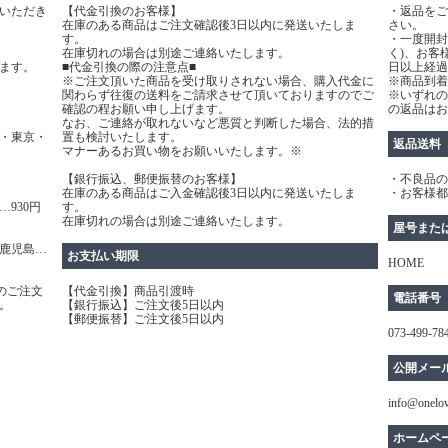
いただき
【代金引換のお客様】
・返品をご
在庫のある商品はご注文確認後3日以内に発送いたしま
さい。
す。
・一度開封
在庫切れの場合は別途ご連絡いたします。
く)、お客
ます。
■代金引換の際の注意点■
日以上経過
※ご注文頂いた商品を受け取りされない場合、購入代金に
※商品到着
関わらず往復の送料をご請求させて頂いておりますのでご
※いずれの
確認の程お願い申し上げます。
の返品はお
なお、ご連絡が取れないなど悪質と判断した場合、法的措
・東京・
置も検討いたします。
返品送料
マナーあるお買い物をお願いいたします。※
【銀行振込、郵便振替のお客様】
・不良品の
在庫のある商品はご入金確認後3日以内に発送いたしま
・お客様都
930円
す。
在庫切れの場合は別途ご連絡いたします。
屋号また
鹿児島…
お支払い期限
HOME
のご注文
【代金引換】商品引渡時
電話番号
。
【銀行振込】ご注文後5日以内
【郵便振替】ご注文後5日以内
073-499-78
公開メー
info@onelo
ホームペ