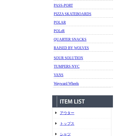
PASS-PORT
PIZZA SKATEBOARDS
POLAR
POLeR
QUARTER SNACKS
RAISED BY WOLVES
SOUR SOLUTION
TUMPERS NYC
VANS
Wayward Wheels
アウター
トップス
シャツ