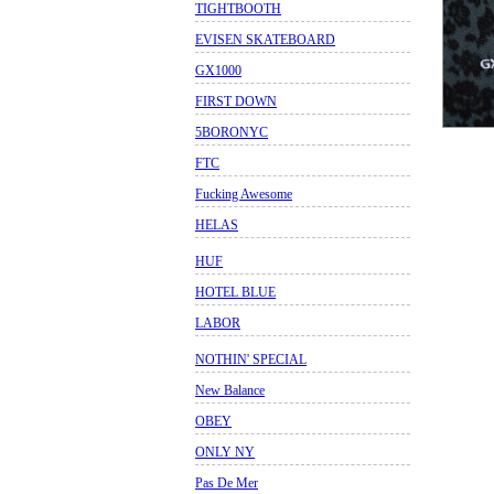
TIGHTBOOTH
EVISEN SKATEBOARD
GX1000
FIRST DOWN
5BORONYC
FTC
Fucking Awesome
HELAS
HUF
HOTEL BLUE
LABOR
NOTHIN' SPECIAL
New Balance
OBEY
ONLY NY
Pas De Mer