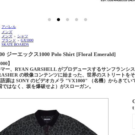
アパレル
＞
メンズ
＞
メンズ
シャツ
＞
＞
ブランド
GX1000
＞
＞
SKATE BOARDS
＞
00 ジーエックス1000 Polo Shirt [Floral Emerald]
000】
マー、RYAN GARSHELL がプロデュースするサンフランシスコ発信
RASHER の映像コンテンツに始まった、世界のストリート
語源は SONY のビデオカメラ "VX1000" （名機）からきていて、"B
（国ではなく、坂を爆破せよ）がスローガン。
t