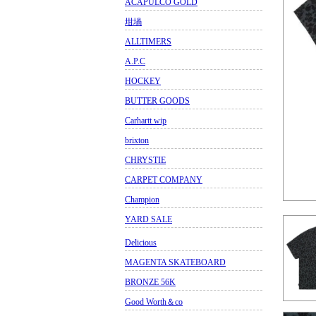
ACAPULCO GOLD
坩堝
ALLTIMERS
A.P.C
HOCKEY
BUTTER GOODS
Carhartt wip
brixton
CHRYSTIE
CARPET COMPANY
Champion
YARD SALE
Delicious
MAGENTA SKATEBOARD
BRONZE 56K
Good Worth＆co