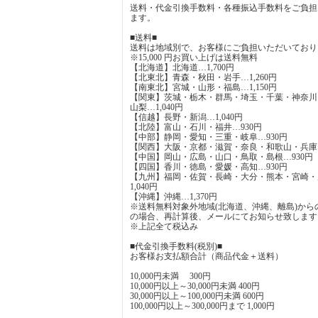
送料・代金引換手数料・各種振込手数料をご負担
ます。
■送料■
送料は地域別で、お客様にご負担いただいており
※15,000 円お買い上げは送料無料
【北海道】北海道…1,700円
【北東北】青森・秋田・岩手…1,260円
【南東北】宮城・山形・福島…1,150円
【関東】茨城・栃木・群馬・埼玉・千葉・神奈川
山梨…1,040円
【信越】長野・新潟…1,040円
【北陸】富山・石川・福井…930円
【中部】静岡・愛知・三重・岐阜…930円
【関西】大阪・京都・滋賀・奈良・和歌山・兵庫…
【中国】岡山・広島・山口・鳥取・島根…930円
【四国】香川・徳島・愛媛・高知…930円
【九州】福岡・佐賀・長崎・大分・熊本・宮崎・
1,040円
【沖縄】沖縄…1,370円
※送料無料対象外地域(北海道、沖縄、離島)から
の場合、再計算後、メールにてお知らせ致します
※上記全て税込み
■代金引換手数料(税別)■
お客様お支払額合計（商品代金＋送料）
10,000円未満 300円
10,000円以上～30,000円未満 400円
30,000円以上～100,000円未満 600円
100,000円以上～300,000円まで 1,000円