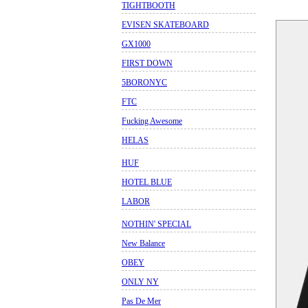
TIGHTBOOTH
EVISEN SKATEBOARD
GX1000
FIRST DOWN
5BORONYC
FTC
Fucking Awesome
HELAS
HUF
HOTEL BLUE
LABOR
NOTHIN' SPECIAL
New Balance
OBEY
ONLY NY
Pas De Mer