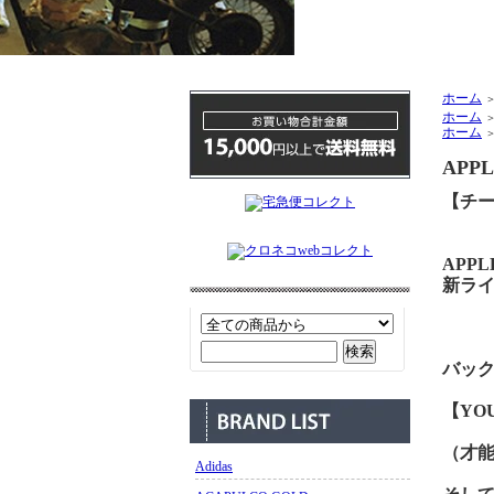
ホーム
ホーム
ホーム
APPL
【チ
APP
新ライ
バック
【YOU
（才
Adidas