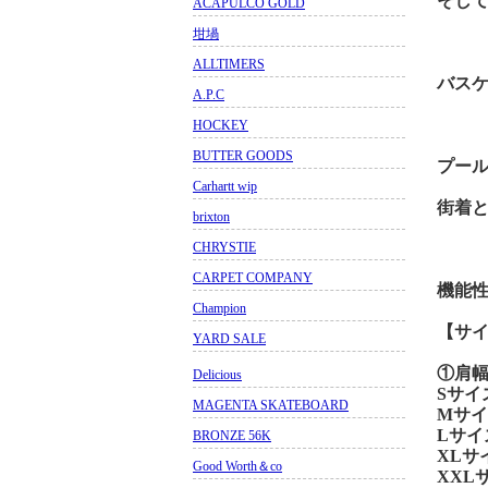
そし
ACAPULCO GOLD
坩堝
ALLTIMERS
バス
A.P.C
HOCKEY
BUTTER GOODS
プー
Carhartt wip
街着
brixton
CHRYSTIE
CARPET COMPANY
機能
Champion
【サ
YARD SALE
①肩幅
Delicious
Sサイズ 
MAGENTA SKATEBOARD
Mサイズ 
Lサイズ 
BRONZE 56K
XLサイズ
Good Worth＆co
XXLサイ