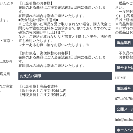
いただき
【代金引換のお客様】
・返品をご
在庫のある商品はご注文確認後3日以内に発送いたしま
さい。
す。
・一度開封
在庫切れの場合は別途ご連絡いたします。
く)、お客
ます。
■代金引換の際の注意点■
日以上経過
※ご注文頂いた商品を受け取りされない場合、購入代金に
※商品到着
関わらず往復の送料をご請求させて頂いておりますのでご
※いずれの
確認の程お願い申し上げます。
の返品はお
なお、ご連絡が取れないなど悪質と判断した場合、法的措
・東京・
置も検討いたします。
返品送料
マナーあるお買い物をお願いいたします。※
【銀行振込、郵便振替のお客様】
・不良品の
在庫のある商品はご入金確認後3日以内に発送いたしま
・お客様都
930円
す。
在庫切れの場合は別途ご連絡いたします。
屋号また
鹿児島…
お支払い期限
HOME
のご注文
【代金引換】商品引渡時
電話番号
。
【銀行振込】ご注文後5日以内
【郵便振替】ご注文後5日以内
073-499-78
公開メー
info@onelo
ホームペ