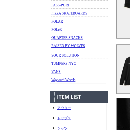
PASS-PORT
PIZZA SKATEBOARDS
POLAR
POLeR
QUARTER SNACKS
RAISED BY WOLVES
SOUR SOLUTION
TUMPERS NYC
VANS
Wayward Wheels
アウター
トップス
シャツ