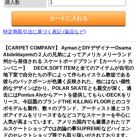
購入数
特定商取引法に基づく表記 (返品など)
【CARPET COMPANY】 AymanとDIYデザイナーOsama
Abdeldayemの２人の兄弟によってアメリカ メリーランド
州から発信される スケートボードブランド【カーペット カ
ンパニー】 DECK,SOFT ITEMと全てのアイテムが自宅の
地下室で自分たちの手によって作られイスラム教徒である
彼らのバックボーンが色濃く反映された、他にはない個性
的なデザインばかり。POLAR SKATEとも親交が深く、過
去にはPontus Alvからアートを提供してもらいDECKをリ
リース、今話題のブランドTHE KILLING FLOORとのコラ
ボモデルも製作、数々のブランド、アーティスト達とコラ
ボアイテムをリリースするなどコアなスケーターを中心に
人気が高まっています。アメリカ国内でも厳選されたリア
ルスケートショップでは勿論の事SUPREMEなどハイエン
ドのセレクトショップ等でも取り扱いがされております。