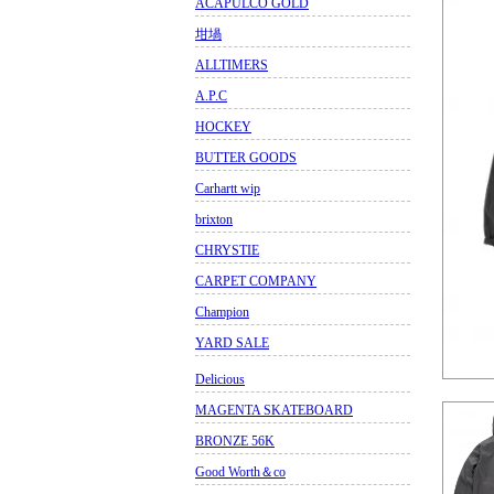
ACAPULCO GOLD
坩堝
ALLTIMERS
A.P.C
HOCKEY
BUTTER GOODS
Carhartt wip
brixton
CHRYSTIE
CARPET COMPANY
Champion
YARD SALE
Delicious
MAGENTA SKATEBOARD
BRONZE 56K
Good Worth＆co