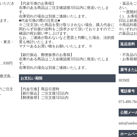
いただき
【代金引換のお客様】
・返品をご
在庫のある商品はご注文確認後3日以内に発送いたしま
さい。
す。
・一度開封
在庫切れの場合は別途ご連絡いたします。
く)、お客
ます。
■代金引換の際の注意点■
日以上経過
※ご注文頂いた商品を受け取りされない場合、購入代金に
※商品到着
関わらず往復の送料をご請求させて頂いておりますのでご
※いずれの
確認の程お願い申し上げます。
の返品はお
なお、ご連絡が取れないなど悪質と判断した場合、法的措
・東京・
置も検討いたします。
返品送料
マナーあるお買い物をお願いいたします。※
【銀行振込、郵便振替のお客様】
・不良品の
在庫のある商品はご入金確認後3日以内に発送いたしま
・お客様都
930円
す。
在庫切れの場合は別途ご連絡いたします。
屋号また
鹿児島…
お支払い期限
HOME
のご注文
【代金引換】商品引渡時
電話番号
。
【銀行振込】ご注文後5日以内
【郵便振替】ご注文後5日以内
073-499-78
公開メー
info@onelo
ホームペ