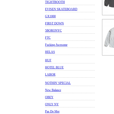
TIGHTBOOTH
EVISEN SKATEBOARD
GX1000
FIRST DOWN
5BORONYC
FTC
Fucking Awesome
HELAS
HUF
HOTEL BLUE
LABOR
NOTHIN' SPECIAL
New Balance
OBEY
ONLY NY
Pas De Mer