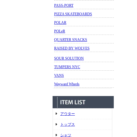
PASS-PORT
PIZZA SKATEBOARDS
POLAR
POLeR
QUARTER SNACKS
RAISED BY WOLVES
SOUR SOLUTION
TUMPERS NYC
VANS
Wayward Wheels
アウター
トップス
シャツ