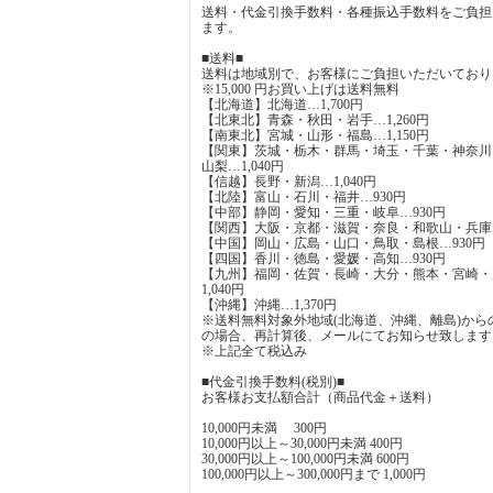
送料・代金引換手数料・各種振込手数料をご負担
ます。
■送料■
送料は地域別で、お客様にご負担いただいており
※15,000 円お買い上げは送料無料
【北海道】北海道…1,700円
【北東北】青森・秋田・岩手…1,260円
【南東北】宮城・山形・福島…1,150円
【関東】茨城・栃木・群馬・埼玉・千葉・神奈川
山梨…1,040円
【信越】長野・新潟…1,040円
【北陸】富山・石川・福井…930円
【中部】静岡・愛知・三重・岐阜…930円
【関西】大阪・京都・滋賀・奈良・和歌山・兵庫…
【中国】岡山・広島・山口・鳥取・島根…930円
【四国】香川・徳島・愛媛・高知…930円
【九州】福岡・佐賀・長崎・大分・熊本・宮崎・
1,040円
【沖縄】沖縄…1,370円
※送料無料対象外地域(北海道、沖縄、離島)から
の場合、再計算後、メールにてお知らせ致します
※上記全て税込み
■代金引換手数料(税別)■
お客様お支払額合計（商品代金＋送料）
10,000円未満 300円
10,000円以上～30,000円未満 400円
30,000円以上～100,000円未満 600円
100,000円以上～300,000円まで 1,000円