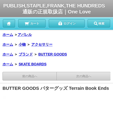
PUBLISH,STAPLE,FRANK,THE HUNDREDS
通販の正規取扱店｜One Love
カート
ログイン
検索
ホーム
＞
アパレル
ホーム
＞
小物
＞
アクセサリー
ホーム
＞
ブランド
＞
BUTTER GOODS
ホーム
＞
SKATE BOARDS
前の商品へ
次の商品へ
BUTTER GOODS バターグッズ Terrain Book Ends