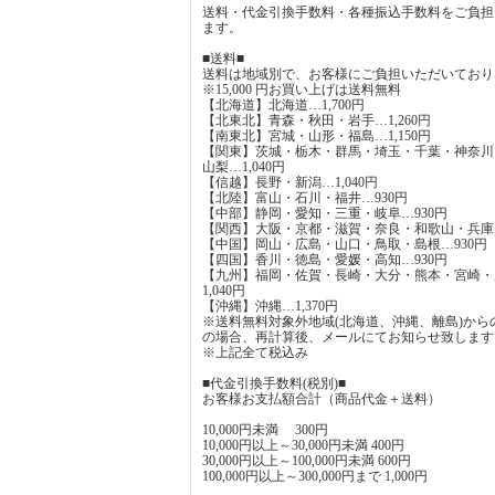
送料・代金引換手数料・各種振込手数料をご負担
ます。
■送料■
送料は地域別で、お客様にご負担いただいており
※15,000 円お買い上げは送料無料
【北海道】北海道…1,700円
【北東北】青森・秋田・岩手…1,260円
【南東北】宮城・山形・福島…1,150円
【関東】茨城・栃木・群馬・埼玉・千葉・神奈川
山梨…1,040円
【信越】長野・新潟…1,040円
【北陸】富山・石川・福井…930円
【中部】静岡・愛知・三重・岐阜…930円
【関西】大阪・京都・滋賀・奈良・和歌山・兵庫…
【中国】岡山・広島・山口・鳥取・島根…930円
【四国】香川・徳島・愛媛・高知…930円
【九州】福岡・佐賀・長崎・大分・熊本・宮崎・
1,040円
【沖縄】沖縄…1,370円
※送料無料対象外地域(北海道、沖縄、離島)から
の場合、再計算後、メールにてお知らせ致します
※上記全て税込み
■代金引換手数料(税別)■
お客様お支払額合計（商品代金＋送料）
10,000円未満 300円
10,000円以上～30,000円未満 400円
30,000円以上～100,000円未満 600円
100,000円以上～300,000円まで 1,000円