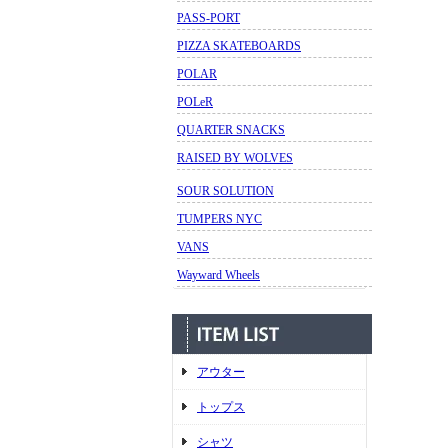
PASS-PORT
PIZZA SKATEBOARDS
POLAR
POLeR
QUARTER SNACKS
RAISED BY WOLVES
SOUR SOLUTION
TUMPERS NYC
VANS
Wayward Wheels
アウター
トップス
シャツ