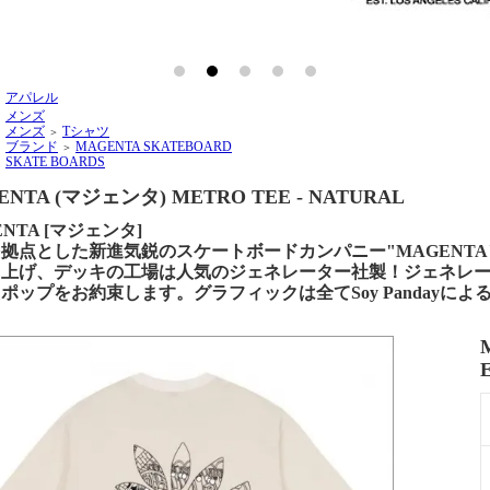
アパレル
＞
メンズ
＞
メンズ
Tシャツ
＞
＞
ブランド
MAGENTA SKATEBOARD
＞
＞
SKATE BOARDS
＞
ENTA (マジェンタ) METRO TEE - NATURAL
ENTA [マジェンタ]
点とした新進気鋭のスケートボードカンパニー"MAGENTA" Soy Pand
ち上げ、デッキの工場は人気のジェネレーター社製！ジェネレ
ポップをお約束します。グラフィックは全てSoy Pandayによ