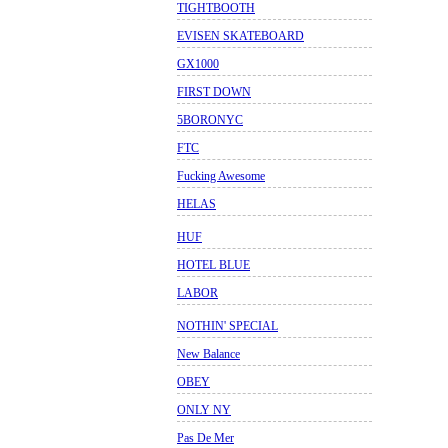
TIGHTBOOTH
EVISEN SKATEBOARD
GX1000
FIRST DOWN
5BORONYC
FTC
Fucking Awesome
HELAS
HUF
HOTEL BLUE
LABOR
NOTHIN' SPECIAL
New Balance
OBEY
ONLY NY
Pas De Mer