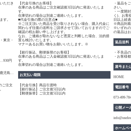
いただき
【代金引換のお客様】
・返品をご
在庫のある商品はご注文確認後3日以内に発送いたしま
さい。
す。
・一度開封
在庫切れの場合は別途ご連絡いたします。
く)、お客
ます。
■代金引換の際の注意点■
日以上経過
※ご注文頂いた商品を受け取りされない場合、購入代金に
※商品到着
関わらず往復の送料をご請求させて頂いておりますのでご
※いずれの
確認の程お願い申し上げます。
の返品はお
なお、ご連絡が取れないなど悪質と判断した場合、法的措
・東京・
置も検討いたします。
返品送料
マナーあるお買い物をお願いいたします。※
【銀行振込、郵便振替のお客様】
・不良品の
在庫のある商品はご入金確認後3日以内に発送いたしま
・お客様都
930円
す。
在庫切れの場合は別途ご連絡いたします。
屋号また
鹿児島…
お支払い期限
HOME
のご注文
【代金引換】商品引渡時
電話番号
。
【銀行振込】ご注文後5日以内
【郵便振替】ご注文後5日以内
073-499-78
公開メー
info@onelo
ホームペ