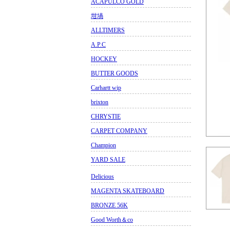
ACAPULCO GOLD
坩堝
ALLTIMERS
A.P.C
HOCKEY
BUTTER GOODS
Carhartt wip
brixton
CHRYSTIE
CARPET COMPANY
Champion
YARD SALE
Delicious
MAGENTA SKATEBOARD
BRONZE 56K
Good Worth＆co