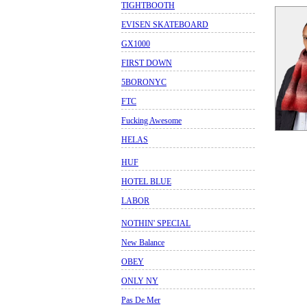
TIGHTBOOTH
EVISEN SKATEBOARD
GX1000
FIRST DOWN
5BORONYC
FTC
Fucking Awesome
HELAS
HUF
HOTEL BLUE
LABOR
NOTHIN' SPECIAL
New Balance
OBEY
ONLY NY
Pas De Mer