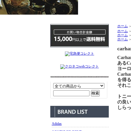
ホーム
ホーム
ホーム
ホーム
carha
Car
あるCa
ヨー
Car
を得
それこ
トニ
の良
しら
Adidas