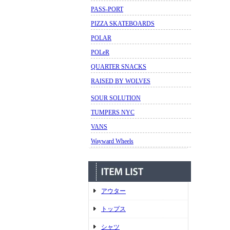
PASS-PORT
PIZZA SKATEBOARDS
POLAR
POLeR
QUARTER SNACKS
RAISED BY WOLVES
SOUR SOLUTION
TUMPERS NYC
VANS
Wayward Wheels
アウター
トップス
シャツ