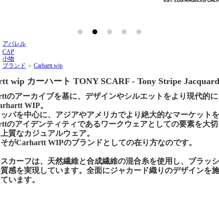
アパレル
＞
CAP
＞
小物
＞
ブランド
Carhartt wip
＞
＞
rtt wip カーハート TONY SCARF - Tony Stripe Jacquard, P
harttのアーカイブを基に、デザインやシルエットをより現代
rhartt WIP。
ロッパを中心に、アジアやアメリカでより絶大的なマーケット
harttのアイデンティティであるワークウェアとしての要素を
る上質なカジュアルウェア。
そがCarhartt WIPのブランドとしての在り方なのです。
ースカーフは、天然繊維と合成繊維の混合糸を使用し、ブラッ
い質感を実現しています。全面にジャカード織りのデザインを
っています。