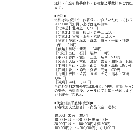
送料・代金引換手数料・各種振込手数料をご負担
ます。
■送料■
送料は地域別で、お客様にご負担いただいており
※15,000 円お買い上げは送料無料
【北海道】北海道…1,700円
【北東北】青森・秋田・岩手…1,260円
【南東北】宮城・山形・福島…1,150円
【関東】茨城・栃木・群馬・埼玉・千葉・神奈川
山梨…1,040円
【信越】長野・新潟…1,040円
【北陸】富山・石川・福井…930円
【中部】静岡・愛知・三重・岐阜…930円
【関西】大阪・京都・滋賀・奈良・和歌山・兵庫…
【中国】岡山・広島・山口・鳥取・島根…930円
【四国】香川・徳島・愛媛・高知…930円
【九州】福岡・佐賀・長崎・大分・熊本・宮崎・
1,040円
【沖縄】沖縄…1,370円
※送料無料対象外地域(北海道、沖縄、離島)から
の場合、再計算後、メールにてお知らせ致します
※上記全て税込み
■代金引換手数料(税別)■
お客様お支払額合計（商品代金＋送料）
10,000円未満 300円
10,000円以上～30,000円未満 400円
30,000円以上～100,000円未満 600円
100,000円以上～300,000円まで 1,000円