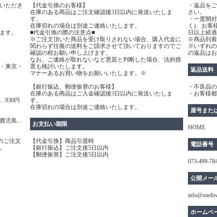
いただき
【代金引換のお客様】
・返品をご
在庫のある商品はご注文確認後3日以内に発送いたしま
さい。
す。
・一度開封
在庫切れの場合は別途ご連絡いたします。
く)、お客
ます。
■代金引換の際の注意点■
日以上経過
※ご注文頂いた商品を受け取りされない場合、購入代金に
※商品到着
関わらず往復の送料をご請求させて頂いておりますのでご
※いずれの
確認の程お願い申し上げます。
の返品はお
なお、ご連絡が取れないなど悪質と判断した場合、法的措
・東京・
置も検討いたします。
返品送料
マナーあるお買い物をお願いいたします。※
【銀行振込、郵便振替のお客様】
・不良品の
在庫のある商品はご入金確認後3日以内に発送いたしま
・お客様都
930円
す。
在庫切れの場合は別途ご連絡いたします。
屋号また
鹿児島…
お支払い期限
HOME
のご注文
【代金引換】商品引渡時
電話番号
。
【銀行振込】ご注文後5日以内
【郵便振替】ご注文後5日以内
073-499-78
公開メー
info@onelo
ホームペ