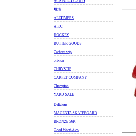
ACAPULCO GOLD
坩堝
ALLTIMERS
A.P.C
HOCKEY
BUTTER GOODS
Carhartt wip
brixton
CHRYSTIE
CARPET COMPANY
Champion
YARD SALE
Delicious
MAGENTA SKATEBOARD
BRONZE 56K
Good Worth＆co