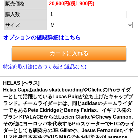
販売価格
20,900円(税1,900円)
購入数
サイズ
オプションの値段詳細はこちら
特定商取引法に基づく表記 (返品など)
HELAS [ヘラス]
Helas Capはadidas skateboardingやClicheのProライダ
ーとして活躍しているLucas Puigが立ち上げたキャップブ
ランド。チームライダーには、同じadidasのチームライダ
ーでもあるPete EldridgeとBenny Fairfax、イギリス発の
ブランドPALACEからはLucien ClarkeやChewy Cannon,
その他にヨーロッパを代表するProスケーターでFTCのライ
ダーとしても馴染みのJB Gilletや、Jesus Fernandez,イギ
リス出身日本在住でVHS MAGでもお馴染みのLaurence