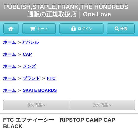
PUBLISH,STAPLE,FRANK,THE HUNDREDS
通販の正規取扱店｜One Love
カート
ログイン
検索
ホーム
＞
アパレル
ホーム
＞
CAP
ホーム
＞
メンズ
ホーム
＞
ブランド
＞
FTC
ホーム
＞
SKATE BOARDS
前の商品へ
次の商品へ
FTC エフティーシー RIPSTOP CAMP CAP
BLACK