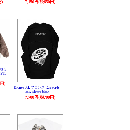
円)
7,150円(税650円)
UX S
 STE
0円)
Bronze 56k ブロンズ Rca-cords
-long-sleeve-black
7,700円(税700円)