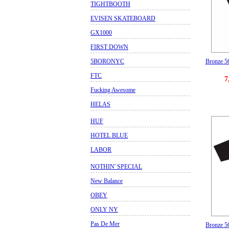
TIGHTBOOTH
EVISEN SKATEBOARD
GX1000
FIRST DOWN
Bronze 
5BORONYC
FTC
7
Fucking Awesome
HELAS
HUF
HOTEL BLUE
LABOR
NOTHIN' SPECIAL
New Balance
OBEY
ONLY NY
Pas De Mer
Bronze 