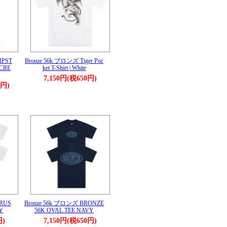
IPST
Bronze 56k ブロンズ Tiger Poc
CRE
ket T-Shirt | White
7,150円(税650円)
0円)
TRUS
Bronze 56k ブロンズ BRONZE
Y
56K OVAL TEE NAVY
円)
7,150円(税650円)