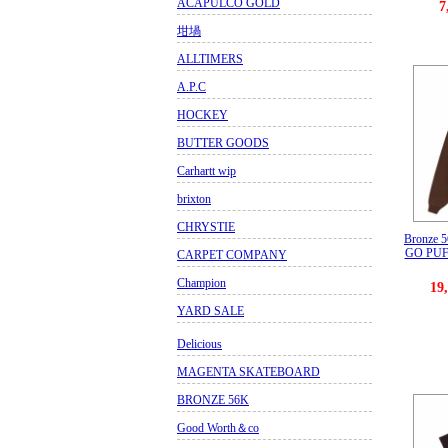
ACAPULCO GOLD
7
坩堝
ALLTIMERS
A.P.C
HOCKEY
BUTTER GOODS
Carhartt wip
brixton
CHRYSTIE
Bronze
GO PUF
CARPET COMPANY
Champion
19
YARD SALE
Delicious
MAGENTA SKATEBOARD
BRONZE 56K
Good Worth＆co