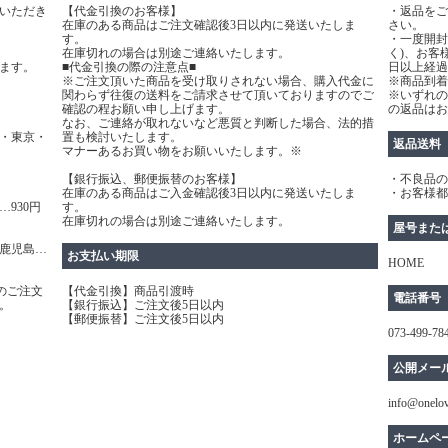
いただき
【代金引換のお客様】
・返品をご
在庫のある商品はご注文確認後3日以内に発送いたしま
さい。
す。
・一度開封
在庫切れの場合は別途ご連絡いたします。
く)、お客
ます。
■代金引換の際の注意点■
日以上経過
※ご注文頂いた商品を受け取りされない場合、購入代金に
※商品到着
関わらず往復の送料をご請求させて頂いておりますのでご
※いずれの
確認の程お願い申し上げます。
の返品はお
なお、ご連絡が取れないなど悪質と判断した場合、法的措
・東京・
置も検討いたします。
返品送料
マナーあるお買い物をお願いいたします。※
【銀行振込、郵便振替のお客様】
・不良品の
在庫のある商品はご入金確認後3日以内に発送いたしま
・お客様都
930円
す。
在庫切れの場合は別途ご連絡いたします。
屋号また
鹿児島…
お支払い期限
HOME
のご注文
【代金引換】商品引渡時
電話番号
。
【銀行振込】ご注文後5日以内
【郵便振替】ご注文後5日以内
073-499-78
公開メー
info@onelo
ホームペ