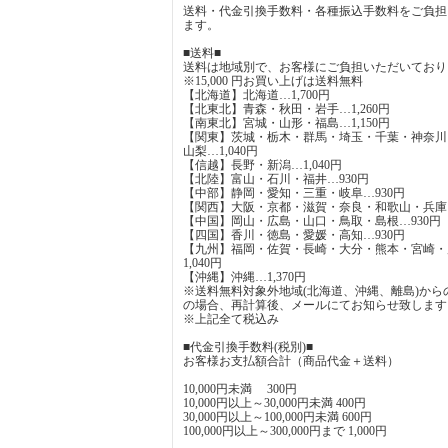
送料・代金引換手数料・各種振込手数料をご負担
ます。
■送料■
送料は地域別で、お客様にご負担いただいており
※15,000 円お買い上げは送料無料
【北海道】北海道…1,700円
【北東北】青森・秋田・岩手…1,260円
【南東北】宮城・山形・福島…1,150円
【関東】茨城・栃木・群馬・埼玉・千葉・神奈川
山梨…1,040円
【信越】長野・新潟…1,040円
【北陸】富山・石川・福井…930円
【中部】静岡・愛知・三重・岐阜…930円
【関西】大阪・京都・滋賀・奈良・和歌山・兵庫…
【中国】岡山・広島・山口・鳥取・島根…930円
【四国】香川・徳島・愛媛・高知…930円
【九州】福岡・佐賀・長崎・大分・熊本・宮崎・
1,040円
【沖縄】沖縄…1,370円
※送料無料対象外地域(北海道、沖縄、離島)から
の場合、再計算後、メールにてお知らせ致します
※上記全て税込み
■代金引換手数料(税別)■
お客様お支払額合計（商品代金＋送料）
10,000円未満 300円
10,000円以上～30,000円未満 400円
30,000円以上～100,000円未満 600円
100,000円以上～300,000円まで 1,000円