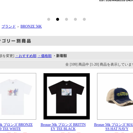
ブランド
BRONZE 56K
＞
＞
順を変更]
・おすすめ順
・価格順
・新着順
全 [109] 商品中 [1-20] 商品を表示してい
 56k ブロンズ BRONZE
Bronze 56k ブロンズ BRITTN
Bronze 56k ブロンズ M
9 TEE WHITE
EY TEE BLACK
SS HAT NAVY