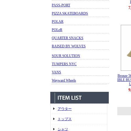
PASS-PORT
7
PIZZA SKATEBOARDS
POLAR
POLeR
QUARTER SNACKS
RAISED BY WOLVES
SOUR SOLUTION
TUMPERS NYC
VANS
Bronze
IBLE B
Wayward Wheels
U
9
アウター
トップス
シャツ