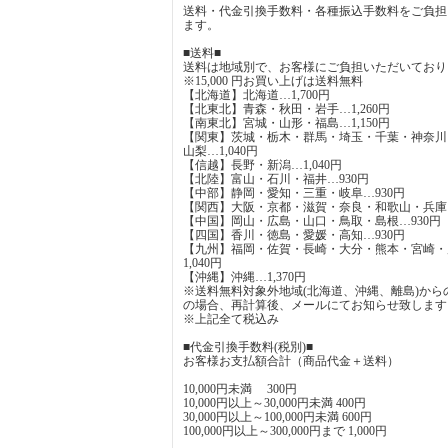
送料・代金引換手数料・各種振込手数料をご負担
ます。
■送料■
送料は地域別で、お客様にご負担いただいており
※15,000 円お買い上げは送料無料
【北海道】北海道…1,700円
【北東北】青森・秋田・岩手…1,260円
【南東北】宮城・山形・福島…1,150円
【関東】茨城・栃木・群馬・埼玉・千葉・神奈川
山梨…1,040円
【信越】長野・新潟…1,040円
【北陸】富山・石川・福井…930円
【中部】静岡・愛知・三重・岐阜…930円
【関西】大阪・京都・滋賀・奈良・和歌山・兵庫…
【中国】岡山・広島・山口・鳥取・島根…930円
【四国】香川・徳島・愛媛・高知…930円
【九州】福岡・佐賀・長崎・大分・熊本・宮崎・
1,040円
【沖縄】沖縄…1,370円
※送料無料対象外地域(北海道、沖縄、離島)から
の場合、再計算後、メールにてお知らせ致します
※上記全て税込み
■代金引換手数料(税別)■
お客様お支払額合計（商品代金＋送料）
10,000円未満 300円
10,000円以上～30,000円未満 400円
30,000円以上～100,000円未満 600円
100,000円以上～300,000円まで 1,000円