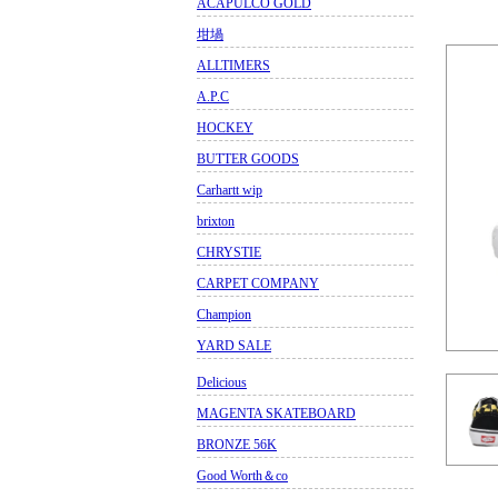
ACAPULCO GOLD
坩堝
ALLTIMERS
A.P.C
HOCKEY
BUTTER GOODS
Carhartt wip
brixton
CHRYSTIE
CARPET COMPANY
Champion
YARD SALE
Delicious
MAGENTA SKATEBOARD
BRONZE 56K
Good Worth＆co