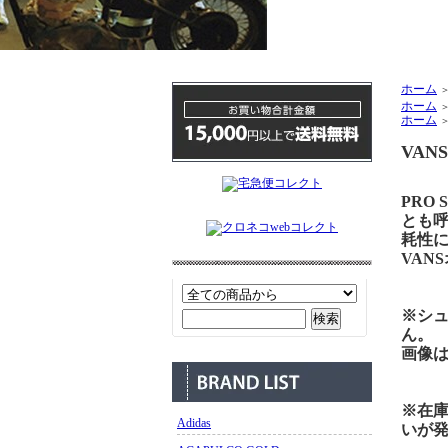
ホーム
ホーム
ホーム
VAN
PRO
とも呼
耗性に
VAN
※シ
ん。
画像
※在
Adidas
いが