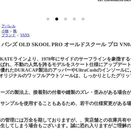
アパレル
＞
小物
靴
＞
＞
ブランド
VANS
＞
＞
S バンズ OLD SKOOL PRO オールドスクール プロ VN0A
 SKATEラインより、1978年にサイドのサーフラインを象徴す
ばれ、不動の人気を誇るモデルをスケート仕様にアップデートした“
優れたDURACAP製法のアッパーやUltraCushのインソ
Sオリジナルのワッフルアウトソールは、しっかりとしたグリッ
ューズの製法上、接着剤の付着や縫製のズレ・歪みがある場合
はサンプルを使用することもあるため、若干の仕様変更がある
庫の管理には万全を期しておりますが、、実店舗との在庫共有
発生してしまう場合もございます。誠に恐れ入りますがご理解