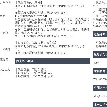
いただき
【代金引換のお客様】
・返品をご
在庫のある商品はご注文確認後3日以内に発送いたしま
さい。
す。
・一度開封
在庫切れの場合は別途ご連絡いたします。
く)、お客
ます。
■代金引換の際の注意点■
日以上経過
※ご注文頂いた商品を受け取りされない場合、購入代金に
※商品到着
関わらず往復の送料をご請求させて頂いておりますのでご
※いずれの
確認の程お願い申し上げます。
の返品はお
なお、ご連絡が取れないなど悪質と判断した場合、法的措
・東京・
置も検討いたします。
返品送料
マナーあるお買い物をお願いいたします。※
【銀行振込、郵便振替のお客様】
・不良品の
在庫のある商品はご入金確認後3日以内に発送いたしま
・お客様都
930円
す。
在庫切れの場合は別途ご連絡いたします。
屋号また
鹿児島…
お支払い期限
HOME
のご注文
【代金引換】商品引渡時
電話番号
。
【銀行振込】ご注文後5日以内
【郵便振替】ご注文後5日以内
073-499-78
公開メー
info@onelo
ホームペ