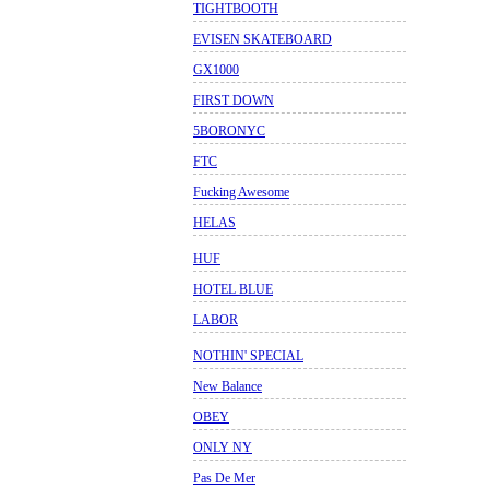
TIGHTBOOTH
EVISEN SKATEBOARD
GX1000
FIRST DOWN
5BORONYC
FTC
Fucking Awesome
HELAS
HUF
HOTEL BLUE
LABOR
NOTHIN' SPECIAL
New Balance
OBEY
ONLY NY
Pas De Mer