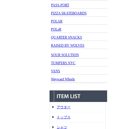
PASS-PORT
PIZZA SKATEBOARDS
POLAR
POLeR
QUARTER SNACKS
RAISED BY WOLVES
SOUR SOLUTION
TUMPERS NYC
VANS
Wayward Wheels
アウター
トップス
シャツ