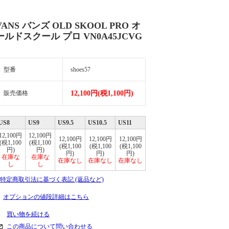
VANS バンズ OLD SKOOL PRO オ
ールドスクール プロ VN0A45JCVG
型番
shoes57
販売価格
12,100円(税1,100円)
US8
US9
US9.5
US10.5
US11
12,100円
12,100円
12,100円
12,100円
12,100円
(税1,100
(税1,100
(税1,100
(税1,100
(税1,100
円)
円)
円)
円)
円)
在庫な
在庫な
在庫なし
在庫なし
在庫なし
し
し
» 特定商取引法に基づく表記 (返品など)
オプションの値段詳細はこちら
買い物を続ける
この商品について問い合わせる