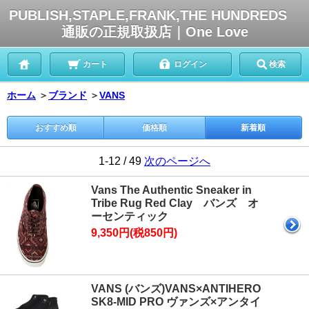
PUBLISH,STAPLE,FRANK,THE HUNDREDS
通販の正規取扱店｜One Love
カート
ログイン
検索
ホーム
＞
ブランド
＞
VANS
おすすめ順
価格順
新着順
1-12 / 49
次のページへ
Vans The Authentic Sneaker in
Tribe Rug Red Clay バンズ オ
ーセンティック
9,350円(税850円)
VANS (バンズ)VANS×ANTIHERO
SK8-MID PRO ヴァンズ×アンタイ