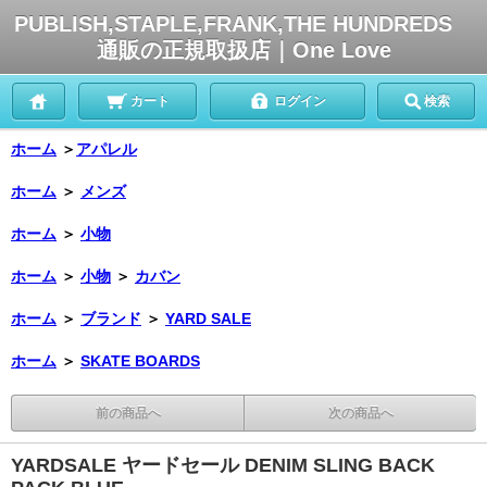
PUBLISH,STAPLE,FRANK,THE HUNDREDS
通販の正規取扱店｜One Love
カート
ログイン
検索
ホーム
＞
アパレル
ホーム
＞
メンズ
ホーム
＞
小物
ホーム
＞
小物
＞
カバン
ホーム
＞
ブランド
＞
YARD SALE
ホーム
＞
SKATE BOARDS
前の商品へ
次の商品へ
YARDSALE ヤードセール DENIM SLING BACK